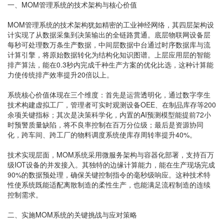
一、MOM管理系统的技术架构与核心价值
MOM管理系统的技术架构犹如精密的工业神经网络，其四层架构设
计实现了从数据采集到决策输出的全链路贯通。底层物联网设备层
每秒可处理数万条生产数据，中间层数据中台通过时序数据库与流
计算引擎，将原始数据转化为结构化知识图谱。上层应用层的智能
排产算法，能在0.3秒内完成千种生产方案的优化比选，这种计算能
力使传统排产效率提升20倍以上。
系统核心价值体现在三个维度：首先是运营透明化，通过数字孪生
技术构建虚拟工厂，管理者可实时观测设备OEE、在制品库存等200
余项关键指标；其次是决策科学化，内置的AI预测模型能提前72小
时预警质量缺陷，将不良率控制在百万分位级；最后是资源协同
化，跨车间、跨工厂的物料调度系统使库存周转率提升40%。
技术实现层面，MOM系统采用微服务架构与容器化部署，支持百万
级IOT设备的并发接入。其独特的边缘计算能力，能在生产现场完成
90%的数据预处理，确保关键控制指令的毫秒级响应。这种技术特
性使系统既能适配离散制造的柔性生产，也能满足流程制造的连续
控制需求。
二、实施MOM系统的关键挑战与应对策略