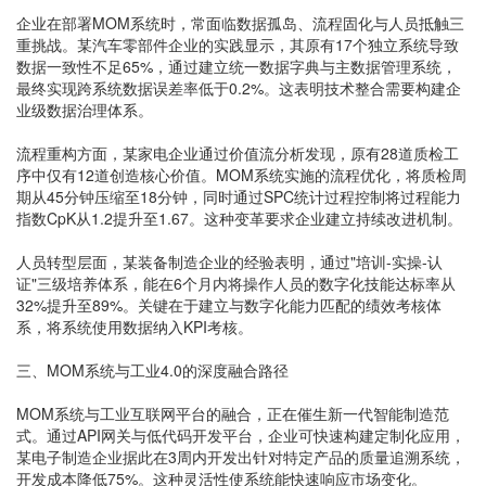
企业在部署MOM系统时，常面临数据孤岛、流程固化与人员抵触三
重挑战。某汽车零部件企业的实践显示，其原有17个独立系统导致
数据一致性不足65%，通过建立统一数据字典与主数据管理系统，
最终实现跨系统数据误差率低于0.2%。这表明技术整合需要构建企
业级数据治理体系。
流程重构方面，某家电企业通过价值流分析发现，原有28道质检工
序中仅有12道创造核心价值。MOM系统实施的流程优化，将质检周
期从45分钟压缩至18分钟，同时通过SPC统计过程控制将过程能力
指数CpK从1.2提升至1.67。这种变革要求企业建立持续改进机制。
人员转型层面，某装备制造企业的经验表明，通过"培训-实操-认
证"三级培养体系，能在6个月内将操作人员的数字化技能达标率从
32%提升至89%。关键在于建立与数字化能力匹配的绩效考核体
系，将系统使用数据纳入KPI考核。
三、MOM系统与工业4.0的深度融合路径
MOM系统与工业互联网平台的融合，正在催生新一代智能制造范
式。通过API网关与低代码开发平台，企业可快速构建定制化应用，
某电子制造企业据此在3周内开发出针对特定产品的质量追溯系统，
开发成本降低75%。这种灵活性使系统能快速响应市场变化。