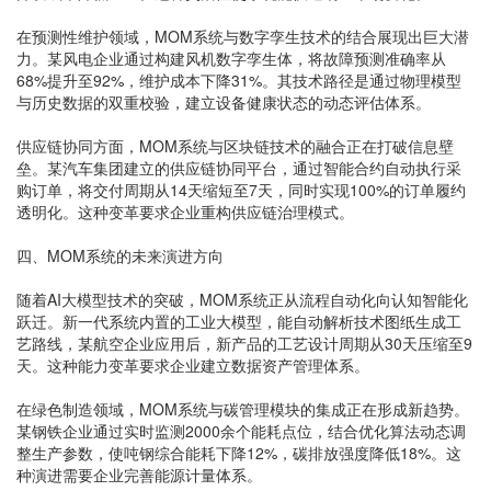
在预测性维护领域，MOM系统与数字孪生技术的结合展现出巨大潜
力。某风电企业通过构建风机数字孪生体，将故障预测准确率从
68%提升至92%，维护成本下降31%。其技术路径是通过物理模型
与历史数据的双重校验，建立设备健康状态的动态评估体系。
供应链协同方面，MOM系统与区块链技术的融合正在打破信息壁
垒。某汽车集团建立的供应链协同平台，通过智能合约自动执行采
购订单，将交付周期从14天缩短至7天，同时实现100%的订单履约
透明化。这种变革要求企业重构供应链治理模式。
四、MOM系统的未来演进方向
随着AI大模型技术的突破，MOM系统正从流程自动化向认知智能化
跃迁。新一代系统内置的工业大模型，能自动解析技术图纸生成工
艺路线，某航空企业应用后，新产品的工艺设计周期从30天压缩至9
天。这种能力变革要求企业建立数据资产管理体系。
在绿色制造领域，MOM系统与碳管理模块的集成正在形成新趋势。
某钢铁企业通过实时监测2000余个能耗点位，结合优化算法动态调
整生产参数，使吨钢综合能耗下降12%，碳排放强度降低18%。这
种演进需要企业完善能源计量体系。