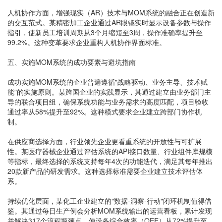
人机协作方面，增强现实（AR）技术与MOM系统的融合正在创造新
的交互范式。某精密加工企业通过AR眼镜实时显示设备参数与操作
指引，使新员工培训周期从3个月缩短至3周，操作准确率提升至
99.2%。这种变革要求企业重构人机协作界面标准。
五、实施MOM系统的成功要素与避坑指南
成功实施MOM系统的企业普遍遵循"战略驱动、业务主导、技术赋
能"的实施原则。某跨国企业的实践显示，其通过建立由业务部门主
导的联合项目组，确保系统功能与业务需求的高度匹配，项目验收
通过率从58%提升至92%。这种模式要求企业建立跨部门协作机
制。
在供应商选择方面，行业领先企业更看重系统的开放性与可扩展
性。某医疗器械企业通过评估系统的API接口数量、行业组件库规模
等指标，最终选择的系统支持每年4次的功能迭代，满足其每年推出
20款新产品的研发需求。这种选择标准需要企业建立技术评估体
系。
持续优化层面，某化工企业建立的"数据-洞察-行动"闭环机制值得借
鉴。其通过每日生产例会分析MOM系统输出的运营看板，累计发现
并解决317个流程瓶颈点，使设备综合效率（OEE）从72%提升至