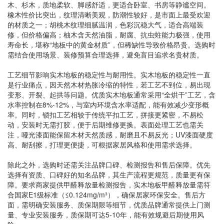
木、杉木，质地柔软、脚感舒适，更适合卧室、书房等静谧空间。
橡木性价比突出，纹理清晰美观，防潮性较好，是市面上最受欢迎
的材质之一；胡桃木纹理细腻温润，色彩沉稳大气，适合高端装
修，但价格偏高；柚木含天然油脂，耐腐、抗虫蛀能力极强，使用
寿命长，堪称“地板中的黄金材质”，但稀缺性导致价格昂贵。选购时
需结合使用场景、装修预算合理选择，避免盲目追求名贵材质。
工艺细节影响实木地板的稳定性与耐用性。实木地板的稳定性一直
是行业痛点，因天然木材热胀冷缩的特性，若工艺不到位，易出现
变形、开裂、起拱等问题。优质实木地板通常采用“全烘干”工艺，含
水率控制在8%-12%，与室内环境含水率适配，能有效减少变形概
率。同时，锁扣工艺相较于传统平扣工艺，拼接更紧密，不易松
动，安装时无需打胶，便于后期维修更换。表面处理工艺也需关
注，哑光漆面能保留木材天然质感，耐磨且不易反光；UV漆面硬度
高、耐刮擦，打理更便捷，可根据家居风格和使用需求选择。
除此之外，选购时还需关注品牌口碑、检测报告和售后保障。优先
选择有资质、口碑好的知名品牌，其生产流程更规范，质量更有保
障。要求商家提供甲醛释放量检测报告，实木地板甲醛释放量需符
合国家E1级标准（≤0.124mg/m³），确保居家环保安全。售后方
面，需明确安装服务、质保期限等细节，优质品牌通常提供上门测
量、专业安装服务，质保期可达5-10年，能有效规避后期使用风